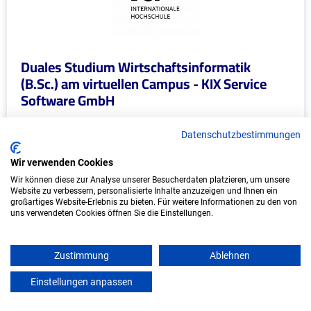
Duales Studium Wirtschaftsinformatik
(B.Sc.) am virtuellen Campus - KIX Service
Software GmbH
KIX Service Software GmbH
Datenschutzbestimmungen
In Kooperation mit IU Duales Studium (Internationale
Wir verwenden Cookies
Hochschule)
Wir können diese zur Analyse unserer Besucherdaten platzieren, um unsere
Website zu verbessern, personalisierte Inhalte anzuzeigen und Ihnen ein
bundesweit
großartiges Website-Erlebnis zu bieten. Für weitere Informationen zu den von
uns verwendeten Cookies öffnen Sie die Einstellungen.
Start: Oktober 2026
Freie Plätze: 1
Zustimmung
Ablehnen
Einstellungen anpassen
mein azubister