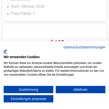
Start: Oktober 2026
Freie Plätze: 1
Datenschutzbestimmungen
Wir verwenden Cookies
Wir können diese zur Analyse unserer Besucherdaten platzieren, um unsere
Duales Studium Informatik (B.Sc.) am
Website zu verbessern, personalisierte Inhalte anzuzeigen und Ihnen ein
großartiges Website-Erlebnis zu bieten. Für weitere Informationen zu den von
virtuellen Campus - Altländer Kuvertier
uns verwendeten Cookies öffnen Sie die Einstellungen.
Service GmbH
Altländer Kuvertier Service GmbH
Zustimmung
Ablehnen
In Kooperation mit IU Duales Studium
Einstellungen anpassen
mein azubister
(Internationale Hochschule)