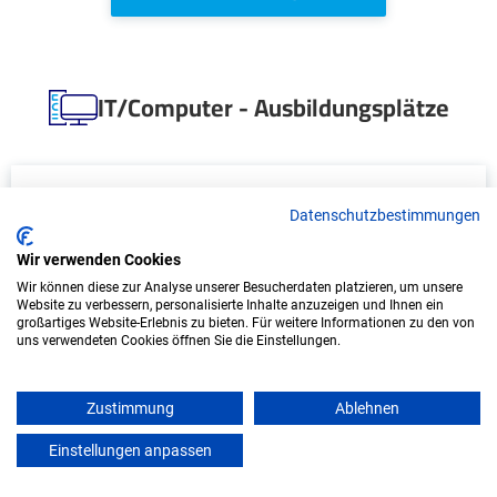
IT/Computer - Ausbildungsplätze
Datenschutzbestimmungen
Wir verwenden Cookies
Wir können diese zur Analyse unserer Besucherdaten platzieren, um unsere
Website zu verbessern, personalisierte Inhalte anzuzeigen und Ihnen ein
großartiges Website-Erlebnis zu bieten. Für weitere Informationen zu den von
uns verwendeten Cookies öffnen Sie die Einstellungen.
Duales Studium Wirtschaftsinformatik
(B.Sc.) am virtuellen Campus - KIX Service
Software GmbH
Zustimmung
Ablehnen
Einstellungen anpassen
KIX Service Software GmbH
mein azubister