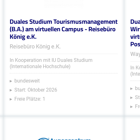
Duales Studium Tourismusmanagement
Dua
(B.A.) am virtuellen Campus - Reisebüro
Wir
König e.K.
vir
Pos
Reisebüro König e.K.
Way
In Kooperation mit IU Duales Studium
(Internationale Hochschule)
In K
(Int
bundesweit
b
Start: Oktober 2026
St
Freie Plätze: 1
Fr