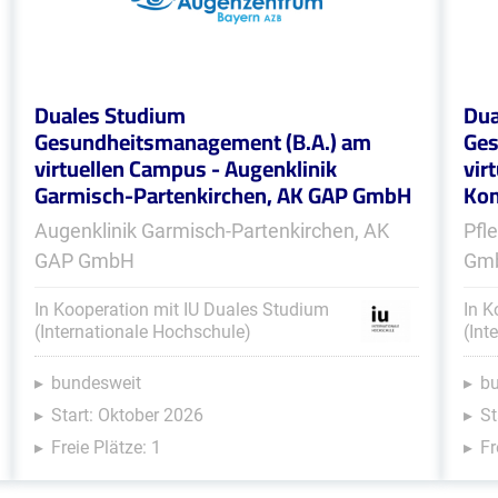
Duales Studium
Dua
Gesundheitsmanagement (B.A.) am
Ges
virtuellen Campus - Augenklinik
vir
Garmisch-Partenkirchen, AK GAP GmbH
Kom
Augenklinik Garmisch-Partenkirchen, AK
Pfl
GAP GmbH
Gm
In Kooperation mit IU Duales Studium
In K
(Internationale Hochschule)
(Int
bundesweit
b
Start: Oktober 2026
St
Freie Plätze: 1
Fr