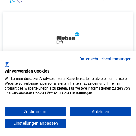
Datenschutzbestimmungen
Duales Studium Mediendesign (B.A.) am
Wir verwenden Cookies
virtuellen Campus - Mobau Erft Bauzentrum
GmbH & Co. KG
Wir können diese zur Analyse unserer Besucherdaten platzieren, um unsere
Website zu verbessern, personalisierte Inhalte anzuzeigen und Ihnen ein
großartiges Website-Erlebnis zu bieten. Für weitere Informationen zu den von
Mobau Erft Bauzentrum GmbH & Co. KG
uns verwendeten Cookies öffnen Sie die Einstellungen.
In Kooperation mit IU Duales Studium
(Internationale Hochschule)
Zustimmung
Ablehnen
Einstellungen anpassen
bundesweit
mein azubister
Start: Oktober 2026