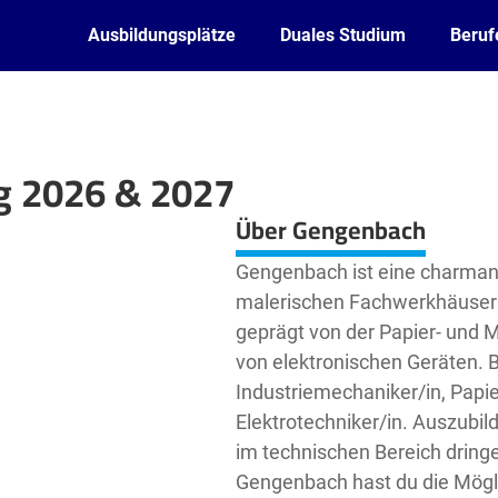
Ausbildungsplätze
Duales Studium
Beruf
g 2026 & 2027
Leaflet
| ©
OpenStreetMap2
contributors
Über Gengenbach
Gengenbach ist eine charman
malerischen Fachwerkhäuser 
geprägt von der Papier- und 
von elektronischen Geräten. B
Industriemechaniker/in, Papie
Elektrotechniker/in. Auszubil
im technischen Bereich dringe
Gengenbach hast du die Mögli