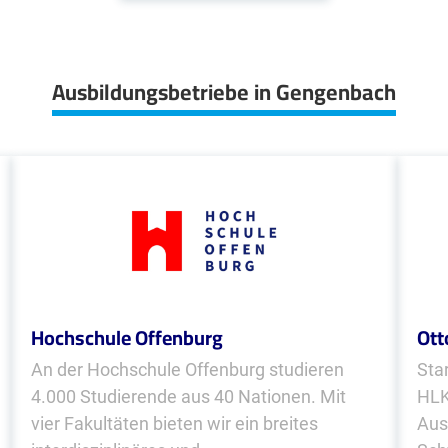
Ausbildungsbetriebe in Gengenbach
Hochschule Offenburg
Ott
An der Hochschule Offenburg studieren
Sta
4.000 Studierende aus 40 Nationen. Mit
HLK
vier Fakultäten bieten wir ein breites
Aus