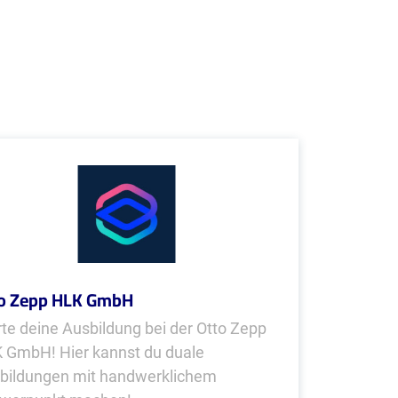
o Zepp HLK GmbH
rte deine Ausbildung bei der Otto Zepp
 GmbH! Hier kannst du duale
bildungen mit handwerklichem