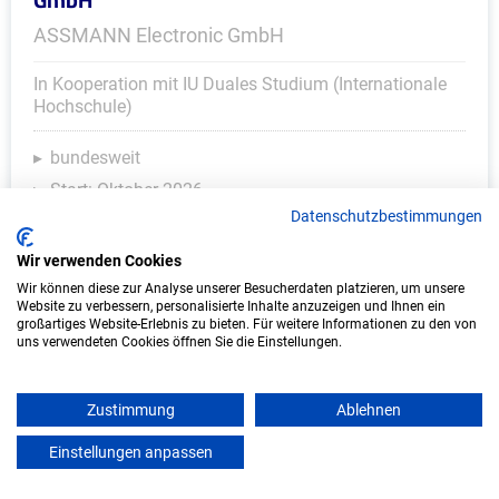
ASSMANN Electronic GmbH
In Kooperation mit IU Duales Studium (Internationale
Hochschule)
bundesweit
Start: Oktober 2026
Datenschutzbestimmungen
Freie Plätze: 1
Wir verwenden Cookies
Wir können diese zur Analyse unserer Besucherdaten platzieren, um unsere
Website zu verbessern, personalisierte Inhalte anzuzeigen und Ihnen ein
großartiges Website-Erlebnis zu bieten. Für weitere Informationen zu den von
uns verwendeten Cookies öffnen Sie die Einstellungen.
Zustimmung
Ablehnen
Einstellungen anpassen
mein azubister
Duales Studium Informatik (B.Sc.) am