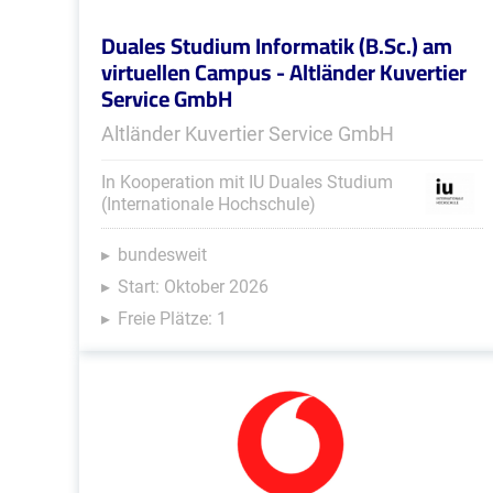
Duales Studium Informatik (B.Sc.) am
virtuellen Campus - Altländer Kuvertier
Service GmbH
Altländer Kuvertier Service GmbH
In Kooperation mit IU Duales Studium
(Internationale Hochschule)
bundesweit
Start: Oktober 2026
Freie Plätze: 1