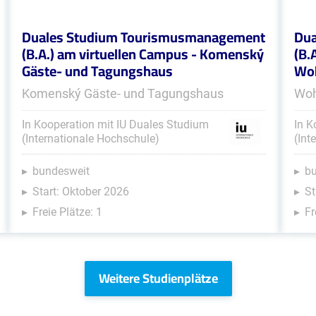
Duales Studium Tourismusmanagement
Dua
(B.A.) am virtuellen Campus - Komenský
(B.
Gäste- und Tagungshaus
Woh
Komenský Gäste- und Tagungshaus
Woh
In Kooperation mit IU Duales Studium
In K
(Internationale Hochschule)
(Int
bundesweit
b
Start: Oktober 2026
St
Freie Plätze: 1
Fr
Weitere Studienplätze