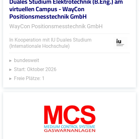
Duales Studium Elektrotechnik (B.Eng.) am
virtuellen Campus - WayCon
Positionsmesstechnik GmbH
WayCon Positionsmesstechnik GmbH
In Kooperation mit IU Duales Studium
(Internationale Hochschule)
bundesweit
Start: Oktober 2026
Freie Plätze: 1