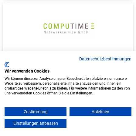
Duales Studium Informatik (B.Sc.) am
Datenschutzbestimmungen
virtuellen Campus - COMPUTIME
Netzwerkservice GmbH
Wir verwenden Cookies
Wir können diese zur Analyse unserer Besucherdaten platzieren, um unsere
COMPUTIME Netzwerkservice GmbH
Website zu verbessern, personalisierte Inhalte anzuzeigen und Ihnen ein
großartiges Website-Erlebnis zu bieten. Für weitere Informationen zu den von
uns verwendeten Cookies öffnen Sie die Einstellungen.
In Kooperation mit IU Duales Studium
(Internationale Hochschule)
Zustimmung
Ablehnen
bundesweit
Einstellungen anpassen
Start: Oktober 2026
mein azubister
Freie Plätze: 1