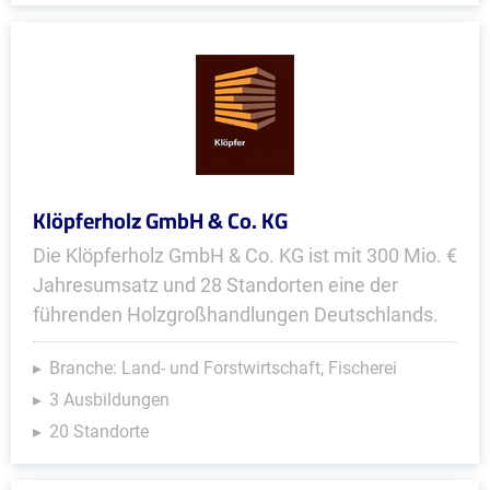
Klöpferholz GmbH & Co. KG
Die Klöpferholz GmbH & Co. KG ist mit 300 Mio. €
Jahresumsatz und 28 Standorten eine der
führenden Holzgroßhandlungen Deutschlands.
Branche: Land- und Forstwirtschaft, Fischerei
3 Ausbildungen
20 Standorte