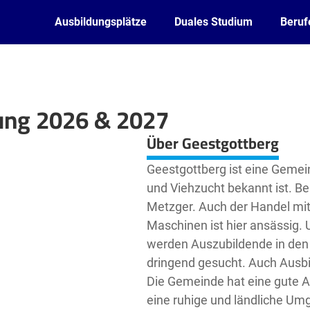
Ausbildungsplätze
Duales Studium
Beruf
ung 2026 & 2027
Leaflet
| ©
OpenStreetMap2
contributors
Über Geestgottberg
Geestgottberg ist eine Gemein
und Viehzucht bekannt ist. Be
Metzger. Auch der Handel mit
Maschinen ist hier ansässig.
werden Auszubildende in den
dringend gesucht. Auch Ausbi
Die Gemeinde hat eine gute A
eine ruhige und ländliche U