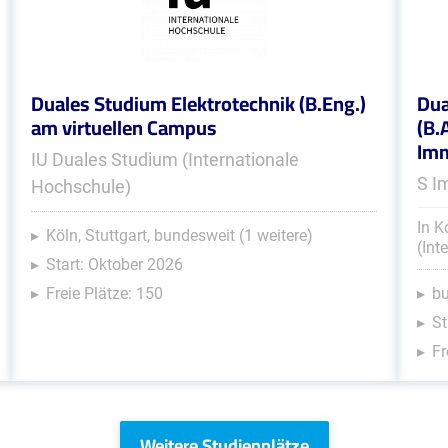
Duales Studium Elektrotechnik (B.Eng.)
Dua
am virtuellen Campus
(B.
Im
IU Duales Studium (Internationale
S I
Hochschule)
In K
Köln, Stuttgart, bundesweit (1 weitere)
(Int
Start: Oktober 2026
Freie Plätze: 150
b
St
Fr
Weitere Studienplätze