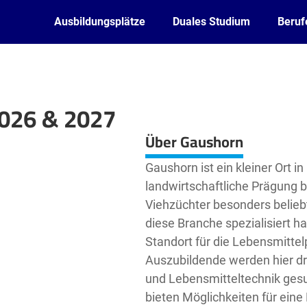
Ausbildungsplätze
Duales Studium
Beruf
2026 & 2027
Leaflet
| ©
OpenStreetMap2
contributors
Über Gaushorn
Gaushorn ist ein kleiner Ort i
landwirtschaftliche Prägung b
Viehzüchter besonders beliebt 
diese Branche spezialisiert h
Standort für die Lebensmittel
Auszubildende werden hier dr
und Lebensmitteltechnik gesu
bieten Möglichkeiten für eine