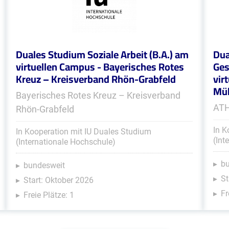
Duales Studium Soziale Arbeit (B.A.) am
Dua
virtuellen Campus - Bayerisches Rotes
Ges
Kreuz – Kreisverband Rhön-Grabfeld
vir
Müh
Bayerisches Rotes Kreuz – Kreisverband
ATH
Rhön-Grabfeld
In K
In Kooperation mit IU Duales Studium
(Int
(Internationale Hochschule)
b
bundesweit
St
Start: Oktober 2026
Fr
Freie Plätze: 1