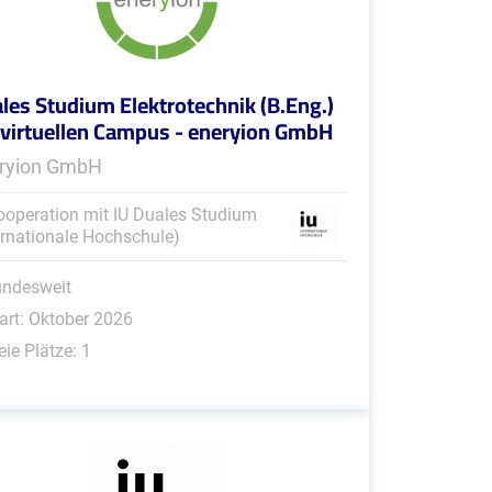
les Studium Elektrotechnik (B.Eng.)
virtuellen Campus - eneryion GmbH
ryion GmbH
ooperation mit IU Duales Studium
ernationale Hochschule)
undesweit
art: Oktober 2026
eie Plätze: 1