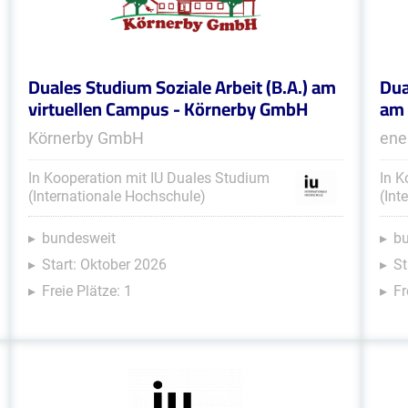
Duales Studium Soziale Arbeit (B.A.) am
Dua
virtuellen Campus - Körnerby GmbH
am 
Körnerby GmbH
ene
In Kooperation mit IU Duales Studium
In K
(Internationale Hochschule)
(Int
bundesweit
b
Start: Oktober 2026
St
Freie Plätze: 1
Fr