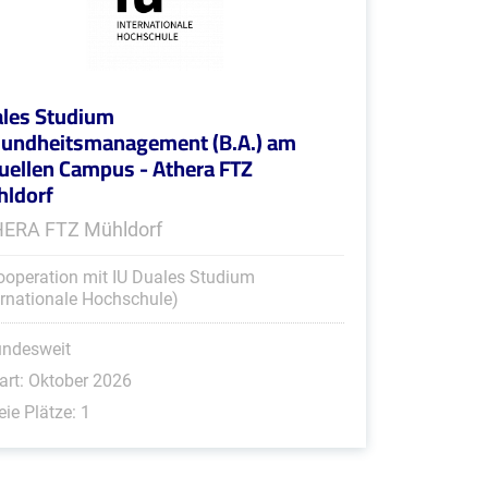
les Studium
undheitsmanagement (B.A.) am
tuellen Campus - Athera FTZ
ldorf
ERA FTZ Mühldorf
ooperation mit IU Duales Studium
ernationale Hochschule)
undesweit
art: Oktober 2026
eie Plätze: 1