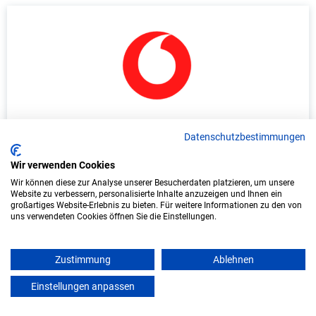
Duales Studium Wirtschaftsinformatik
Datenschutzbestimmungen
(B.Sc.) am virtuellen Campus - Vodafone
GmbH - Eschborn
Wir verwenden Cookies
Wir können diese zur Analyse unserer Besucherdaten platzieren, um unsere
Vodafone GmbH
Website zu verbessern, personalisierte Inhalte anzuzeigen und Ihnen ein
großartiges Website-Erlebnis zu bieten. Für weitere Informationen zu den von
uns verwendeten Cookies öffnen Sie die Einstellungen.
In Kooperation mit IU Duales Studium
(Internationale Hochschule)
Zustimmung
Ablehnen
bundesweit
Einstellungen anpassen
Start: Oktober 2026
mein azubister
Freie Plätze: 1