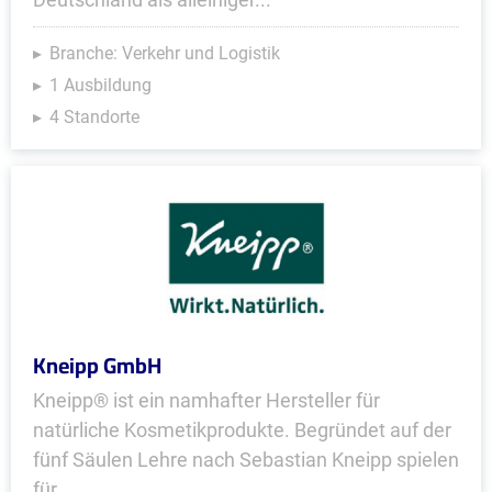
Branche: Verkehr und Logistik
1 Ausbildung
4 Standorte
Kneipp GmbH
Kneipp® ist ein namhafter Hersteller für
natürliche Kosmetikprodukte. Begründet auf der
fünf Säulen Lehre nach Sebastian Kneipp spielen
für...