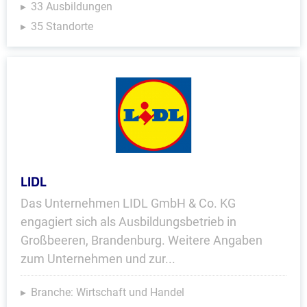
33 Ausbildungen
35 Standorte
LIDL
Das Unternehmen LIDL GmbH & Co. KG
engagiert sich als Ausbildungsbetrieb in
Großbeeren, Brandenburg. Weitere Angaben
zum Unternehmen und zur...
Branche: Wirtschaft und Handel