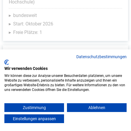
Hochschule)
bundesweit
Start: Oktober 2026
Freie Plätze: 1
Datenschutzbestimmungen
Wir verwenden Cookies
Wir können diese zur Analyse unserer Besucherdaten platzieren, um unsere
Website zu verbessern, personalisierte Inhalte anzuzeigen und Ihnen ein
großartiges Website-Erlebnis zu bieten. Für weitere Informationen zu den von
uns verwendeten Cookies öffnen Sie die Einstellungen.
Duales Studium Soziale Arbeit (B.A.) am
virtuellen Campus - Sonnenhalde gGmbH
Zustimmung
Ablehnen
Sonnenhalde gGmbH
Einstellungen anpassen
mein azubister
In Kooperation mit IU Duales Studium (Internationale