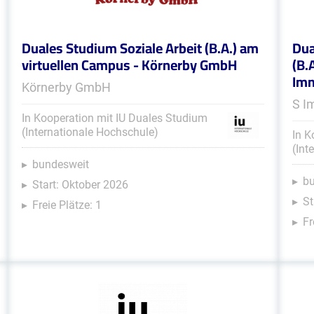
Duales Studium Soziale Arbeit (B.A.) am
Dua
virtuellen Campus - Körnerby GmbH
(B.
Im
Körnerby GmbH
S I
In Kooperation mit IU Duales Studium
(Internationale Hochschule)
In K
(Int
bundesweit
b
Start: Oktober 2026
St
Freie Plätze: 1
Fr