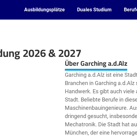
Ausbildungsplätze
Duales Studium
Beruf
ldung 2026 & 2027
Leaflet
| ©
OpenStreetMap2
contributors
Über Garching a.d.Alz
Garching a.d.Alz ist eine Sta
Branchen in Garching a.d.Alz
Handwerk. Es gibt auch viele
Stadt. Beliebte Berufe in dies
Maschinenbauingenieure. Aus
dringend gesucht, insbesonde
Mechatronik. Die Stadt hat a
München, der eine hervorrag