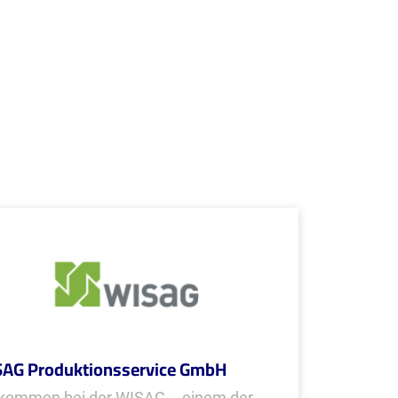
AG Produktionsservice GmbH
lkommen bei der WISAG... einem der