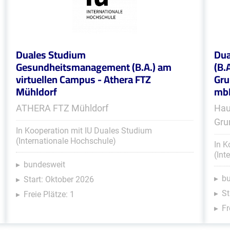
Duales Studium
Dua
Gesundheitsmanagement (B.A.) am
(B.
virtuellen Campus - Athera FTZ
Gru
Mühldorf
mb
ATHERA FTZ Mühldorf
Hau
Gru
In Kooperation mit IU Duales Studium
(Internationale Hochschule)
In K
(Int
bundesweit
b
Start: Oktober 2026
St
Freie Plätze: 1
Fr