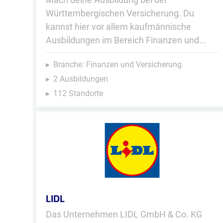
Württembergischen Versicherung. Du
kannst hier vor allem kaufmännische
Ausbildungen im Bereich Finanzen und...
Branche: Finanzen und Versicherung
2 Ausbildungen
112 Standorte
LIDL
Das Unternehmen LIDL GmbH & Co. KG