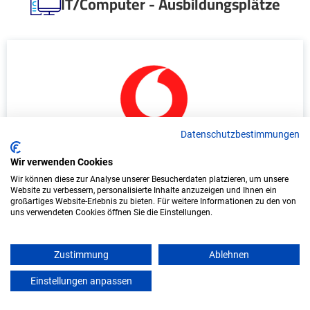
IT/Computer - Ausbildungsplätze
Datenschutzbestimmungen
Duales Studium Wirtschaftsinformatik
Wir verwenden Cookies
(B.Sc.) am virtuellen Campus - Vodafone
Wir können diese zur Analyse unserer Besucherdaten platzieren, um unsere
Website zu verbessern, personalisierte Inhalte anzuzeigen und Ihnen ein
GmbH - Eschborn
großartiges Website-Erlebnis zu bieten. Für weitere Informationen zu den von
uns verwendeten Cookies öffnen Sie die Einstellungen.
Vodafone GmbH
In Kooperation mit IU Duales Studium
Zustimmung
Ablehnen
(Internationale Hochschule)
Einstellungen anpassen
mein azubister
bundesweit