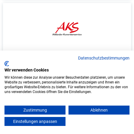
Duales Studium Informatik (B.Sc.) am
Datenschutzbestimmungen
virtuellen Campus - Altländer Kuvertier
Service GmbH
Wir verwenden Cookies
Wir können diese zur Analyse unserer Besucherdaten platzieren, um unsere
Altländer Kuvertier Service GmbH
Website zu verbessern, personalisierte Inhalte anzuzeigen und Ihnen ein
großartiges Website-Erlebnis zu bieten. Für weitere Informationen zu den von
uns verwendeten Cookies öffnen Sie die Einstellungen.
In Kooperation mit IU Duales Studium
(Internationale Hochschule)
Zustimmung
Ablehnen
bundesweit
Einstellungen anpassen
Start: Oktober 2026
mein azubister
Freie Plätze: 1