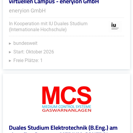
virtuellen Campus - eneryion GmbH
eneryion GmbH
In Kooperation mit IU Duales Studium
(Internationale Hochschule)
bundesweit
Start: Oktober 2026
Freie Plätze: 1
Duales Studium Elektrotechnik (B.Eng.) am