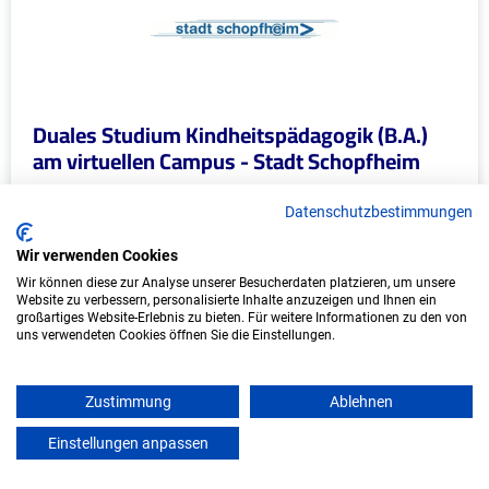
Duales Studium Kindheitspädagogik (B.A.)
am virtuellen Campus - Stadt Schopfheim
Stadt Schopfheim
Datenschutzbestimmungen
In Kooperation mit IU Duales Studium
Wir verwenden Cookies
(Internationale Hochschule)
Wir können diese zur Analyse unserer Besucherdaten platzieren, um unsere
Website zu verbessern, personalisierte Inhalte anzuzeigen und Ihnen ein
bundesweit
großartiges Website-Erlebnis zu bieten. Für weitere Informationen zu den von
uns verwendeten Cookies öffnen Sie die Einstellungen.
Start: Oktober 2026
Freie Plätze: 1
Zustimmung
Ablehnen
Einstellungen anpassen
mein azubister