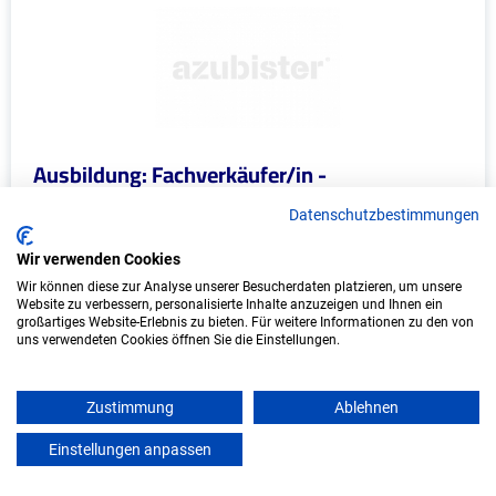
Ausbildung: Fachverkäufer/in -
Lebensmittelhandwerk (Konditorei)
Datenschutzbestimmungen
Cafe Wien GmbH & Co. KG
Wir verwenden Cookies
Wir können diese zur Analyse unserer Besucherdaten platzieren, um unsere
Sylt
Website zu verbessern, personalisierte Inhalte anzuzeigen und Ihnen ein
Start: 2027
großartiges Website-Erlebnis zu bieten. Für weitere Informationen zu den von
uns verwendeten Cookies öffnen Sie die Einstellungen.
Freie Plätze: 1
Zustimmung
Ablehnen
Einstellungen anpassen
mein azubister
Marketing - Ausbildungsplätze