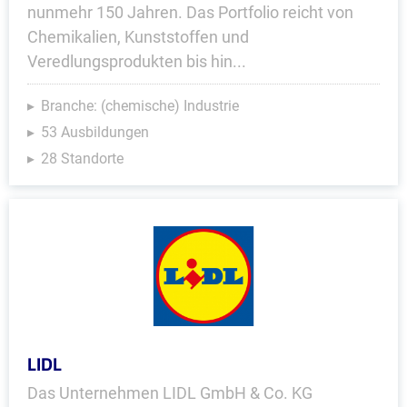
nunmehr 150 Jahren. Das Portfolio reicht von
Chemikalien, Kunststoffen und
Veredlungsprodukten bis hin...
Branche: (chemische) Industrie
53 Ausbildungen
28 Standorte
LIDL
Das Unternehmen LIDL GmbH & Co. KG