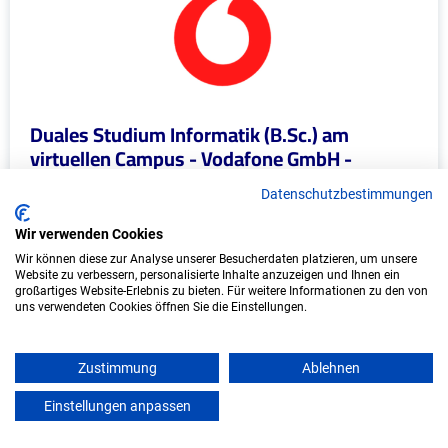
Duales Studium Informatik (B.Sc.) am
virtuellen Campus - Vodafone GmbH -
Eschborn
Datenschutzbestimmungen
Vodafone GmbH
Wir verwenden Cookies
In Kooperation mit IU Duales Studium
Wir können diese zur Analyse unserer Besucherdaten platzieren, um unsere
Website zu verbessern, personalisierte Inhalte anzuzeigen und Ihnen ein
(Internationale Hochschule)
großartiges Website-Erlebnis zu bieten. Für weitere Informationen zu den von
uns verwendeten Cookies öffnen Sie die Einstellungen.
bundesweit
Start: Oktober 2026
Zustimmung
Ablehnen
Freie Plätze: 1
Einstellungen anpassen
mein azubister