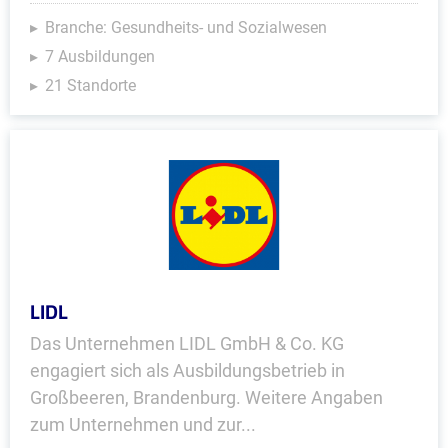
Branche: Gesundheits- und Sozialwesen
7 Ausbildungen
21 Standorte
LIDL
Das Unternehmen LIDL GmbH & Co. KG
engagiert sich als Ausbildungsbetrieb in
Großbeeren, Brandenburg. Weitere Angaben
zum Unternehmen und zur...