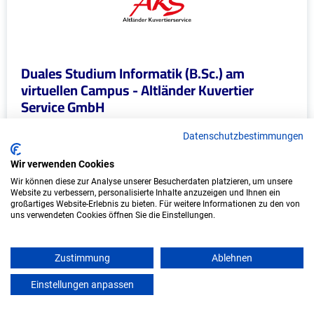
Duales Studium Informatik (B.Sc.) am
virtuellen Campus - Altländer Kuvertier
Service GmbH
Altländer Kuvertier Service GmbH
Datenschutzbestimmungen
In Kooperation mit IU Duales Studium
Wir verwenden Cookies
(Internationale Hochschule)
Wir können diese zur Analyse unserer Besucherdaten platzieren, um unsere
Website zu verbessern, personalisierte Inhalte anzuzeigen und Ihnen ein
großartiges Website-Erlebnis zu bieten. Für weitere Informationen zu den von
bundesweit
uns verwendeten Cookies öffnen Sie die Einstellungen.
Start: Oktober 2026
Freie Plätze: 1
Zustimmung
Ablehnen
Einstellungen anpassen
mein azubister
Weitere Ausbildungsplätze