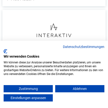
Datenschutzbestimmungen
Duales Studium Informatik (B.Sc.) am
Wir verwenden Cookies
virtuellen Campus - Interaktiv GmbH
Wir können diese zur Analyse unserer Besucherdaten platzieren, um unsere
Website zu verbessern, personalisierte Inhalte anzuzeigen und Ihnen ein
Interaktiv GmbH
großartiges Website-Erlebnis zu bieten. Für weitere Informationen zu den von
uns verwendeten Cookies öffnen Sie die Einstellungen.
In Kooperation mit IU Duales Studium
(Internationale Hochschule)
Zustimmung
Ablehnen
bundesweit
Einstellungen anpassen
mein azubister
Start: Oktober 2026
Freie Plätze: 1