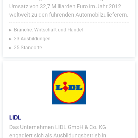
Umsatz von 32,7 Milliarden Euro im Jahr 2012
weltweit zu den führenden Automobilzulieferern.
Branche: Wirtschaft und Handel
33 Ausbildungen
35 Standorte
LIDL
Das Unternehmen LIDL GmbH & Co. KG
engagiert sich als Ausbildungsbetrieb in