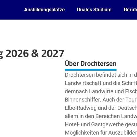
Ausbildungsplätze
Duales Studium
Beruf
g 2026 & 2027
Leaflet
| ©
OpenStreetMap2
contributors
Über Drochtersen
Drochtersen befindet sich in 
Landwirtschaft und die Schifff
demnach Landwirte und Fisch
Binnenschiffer. Auch der Tour
Elbe-Radweg und der Deutsche
allem in den Bereichen Landwi
Hotel- und Gastgewerbe gesuc
Möglichkeiten für Auszubilden