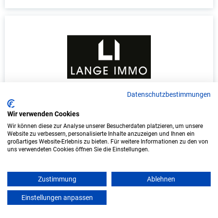
Datenschutzbestimmungen
Duales Studium Informatik (B.Sc.) am
virtuellen Campus - Lange Immo GmbH
Wir verwenden Cookies
Wir können diese zur Analyse unserer Besucherdaten platzieren, um unsere
LANGE IMMO GmbH
Website zu verbessern, personalisierte Inhalte anzuzeigen und Ihnen ein
großartiges Website-Erlebnis zu bieten. Für weitere Informationen zu den von
uns verwendeten Cookies öffnen Sie die Einstellungen.
In Kooperation mit IU Duales Studium
(Internationale Hochschule)
Zustimmung
Ablehnen
bundesweit
Einstellungen anpassen
Start: Oktober 2026
mein azubister
Freie Plätze: 1