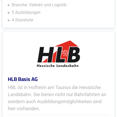
Branche: Verkehr und Logistik
5 Ausbildungen
4 Standorte
HLB Basis AG
HBL ist in Hofheim am Taunus die Hessische
Landsbahn. Sie bieten nicht nur Bahnfahrten an
sondern auch Ausbildungsmöglichkeiten sind
hier vorhanden.