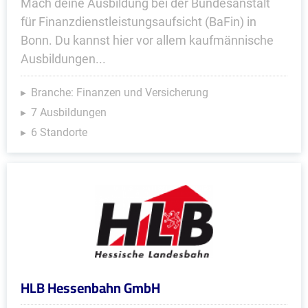
Mach deine Ausbildung bei der Bundesanstalt
für Finanzdienstleistungsaufsicht (BaFin) in
Bonn. Du kannst hier vor allem kaufmännische
Ausbildungen...
Branche: Finanzen und Versicherung
7 Ausbildungen
6 Standorte
HLB Hessenbahn GmbH