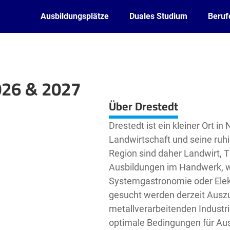
Ausbildungsplätze
Duales Studium
Beruf
026 & 2027
Leaflet
| ©
OpenStreetMap2
contributors
Über Drestedt
Drestedt ist ein kleiner Ort i
Landwirtschaft und seine ruhi
Region sind daher Landwirt, Ti
Ausbildungen im Handwerk, 
Systemgastronomie oder Elekt
gesucht werden derzeit Auszu
metallverarbeitenden Industr
optimale Bedingungen für Au