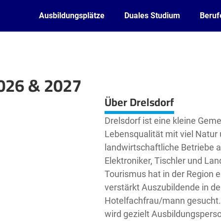
Ausbildungsplätze
Duales Studium
Beruf
2026 & 2027
Leaflet
| ©
OpenStreetMap2
contributors
Über Drelsdorf
Drelsdorf ist eine kleine Geme
Lebensqualität mit viel Natur
landwirtschaftliche Betriebe 
Elektroniker, Tischler und La
Tourismus hat in der Region e
verstärkt Auszubildende in d
Hotelfachfrau/mann gesucht. 
wird gezielt Ausbildungsperso