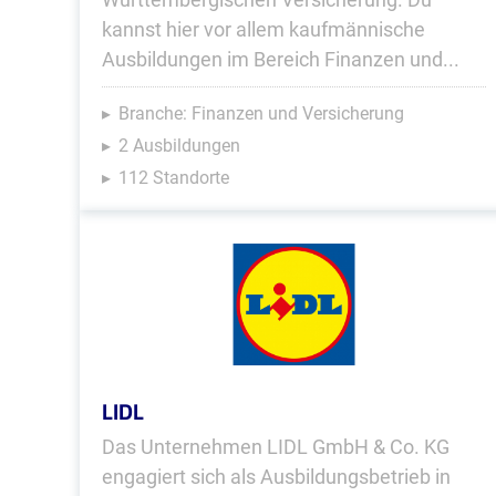
kannst hier vor allem kaufmännische
Ausbildungen im Bereich Finanzen und...
Branche: Finanzen und Versicherung
2 Ausbildungen
112 Standorte
LIDL
Das Unternehmen LIDL GmbH & Co. KG
engagiert sich als Ausbildungsbetrieb in