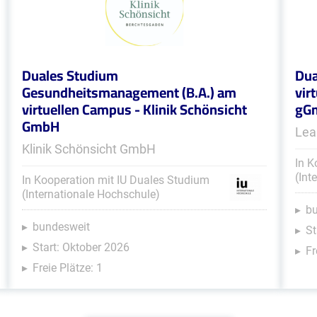
Duales Studium
Dua
Gesundheitsmanagement (B.A.) am
vir
virtuellen Campus - Klinik Schönsicht
gG
GmbH
Lea
Klinik Schönsicht GmbH
In K
(Int
In Kooperation mit IU Duales Studium
(Internationale Hochschule)
b
bundesweit
St
Start: Oktober 2026
Fr
Freie Plätze: 1