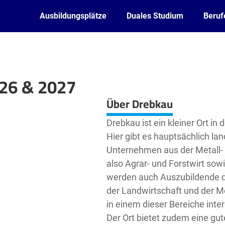
Ausbildungsplätze
Duales Studium
Beruf
026 & 2027
Leaflet
| ©
OpenStreetMap2
contributors
Über Drebkau
Drebkau ist ein kleiner Ort i
Hier gibt es hauptsächlich lan
Unternehmen aus der Metall- u
also Agrar- und Forstwirt sow
werden auch Auszubildende dr
der Landwirtschaft und der Me
in einem dieser Bereiche inter
Der Ort bietet zudem eine gut