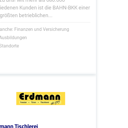
riedenen Kunden ist die BAHN-BKK einer
 größten betrieblichen...
anche: Finanzen und Versicherung
 Ausbildungen
Standorte
mann Tischlerei