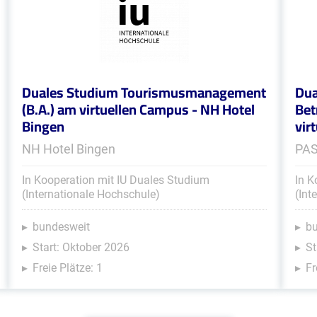
Duales Studium Tourismusmanagement
Dua
(B.A.) am virtuellen Campus - NH Hotel
Bet
Bingen
vir
NH Hotel Bingen
PA
In Kooperation mit IU Duales Studium
In K
(Internationale Hochschule)
(Int
bundesweit
b
Start: Oktober 2026
St
Freie Plätze: 1
Fr