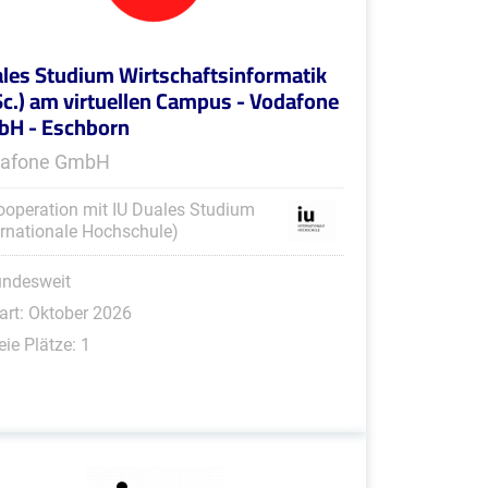
les Studium Wirtschaftsinformatik
Sc.) am virtuellen Campus - Vodafone
H - Eschborn
afone GmbH
ooperation mit IU Duales Studium
ernationale Hochschule)
undesweit
art: Oktober 2026
eie Plätze: 1