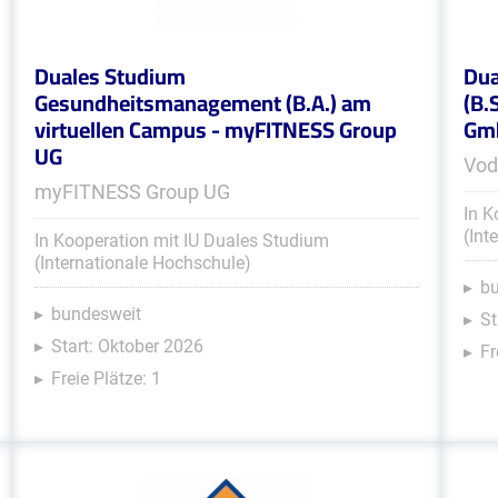
Duales Studium
Dua
Gesundheitsmanagement (B.A.) am
(B.
virtuellen Campus - myFITNESS Group
Gmb
UG
Vod
myFITNESS Group UG
In K
(Int
In Kooperation mit IU Duales Studium
(Internationale Hochschule)
b
bundesweit
St
Start: Oktober 2026
Fr
Freie Plätze: 1