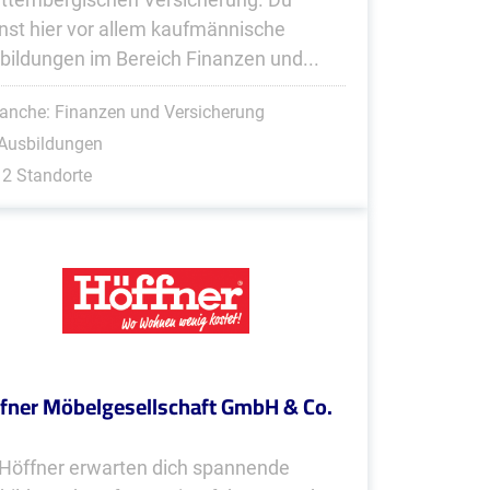
nst hier vor allem kaufmännische
bildungen im Bereich Finanzen und...
anche: Finanzen und Versicherung
 Ausbildungen
2 Standorte
fner Möbelgesellschaft GmbH & Co.
 Höffner erwarten dich spannende