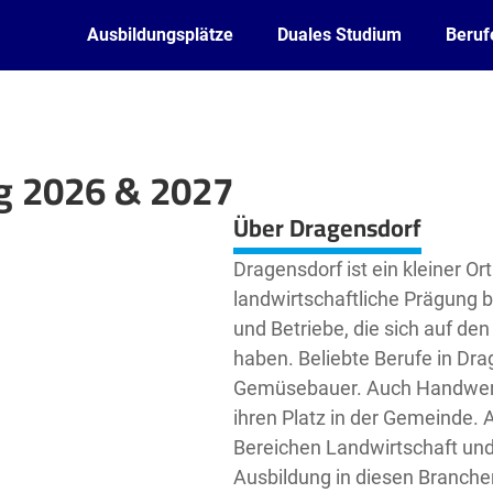
Ausbildungsplätze
Duales Studium
Beruf
g 2026 & 2027
Leaflet
| ©
OpenStreetMap2
contributors
Über Dragensdorf
Dragensdorf ist ein kleiner Or
landwirtschaftliche Prägung b
und Betriebe, die sich auf de
haben. Beliebte Berufe in Dr
Gemüsebauer. Auch Handwerks
ihren Platz in der Gemeinde. 
Bereichen Landwirtschaft un
Ausbildung in diesen Branchen