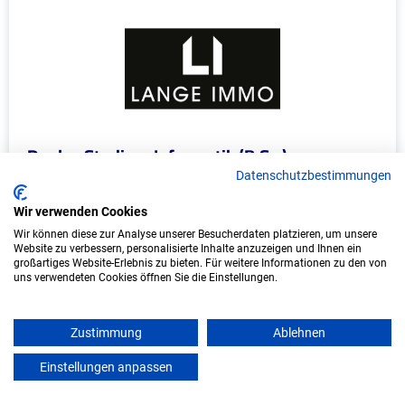
Duales Studium Informatik (B.Sc.) am
virtuellen Campus - Lange Immo GmbH
Datenschutzbestimmungen
LANGE IMMO GmbH
Wir verwenden Cookies
Wir können diese zur Analyse unserer Besucherdaten platzieren, um unsere
In Kooperation mit IU Duales Studium
Website zu verbessern, personalisierte Inhalte anzuzeigen und Ihnen ein
(Internationale Hochschule)
großartiges Website-Erlebnis zu bieten. Für weitere Informationen zu den von
uns verwendeten Cookies öffnen Sie die Einstellungen.
bundesweit
Start: Oktober 2026
Zustimmung
Ablehnen
Freie Plätze: 1
Einstellungen anpassen
mein azubister