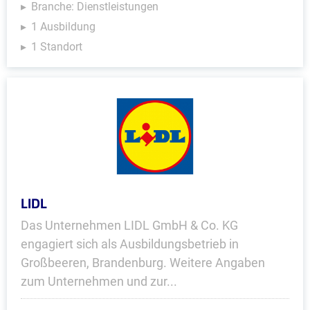
Branche: Dienstleistungen
1 Ausbildung
1 Standort
LIDL
Das Unternehmen LIDL GmbH & Co. KG
engagiert sich als Ausbildungsbetrieb in
Großbeeren, Brandenburg. Weitere Angaben
zum Unternehmen und zur...