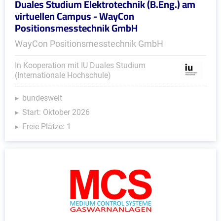
Duales Studium Elektrotechnik (B.Eng.) am
virtuellen Campus - WayCon
Positionsmesstechnik GmbH
WayCon Positionsmesstechnik GmbH
In Kooperation mit IU Duales Studium
(Internationale Hochschule)
bundesweit
Start: Oktober 2026
Freie Plätze: 1