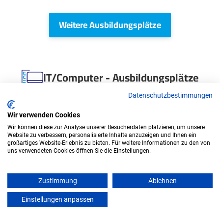
Weitere Ausbildungsplätze
IT/Computer - Ausbildungsplätze
Datenschutzbestimmungen
Wir verwenden Cookies
Wir können diese zur Analyse unserer Besucherdaten platzieren, um unsere
Website zu verbessern, personalisierte Inhalte anzuzeigen und Ihnen ein
großartiges Website-Erlebnis zu bieten. Für weitere Informationen zu den von
uns verwendeten Cookies öffnen Sie die Einstellungen.
Zustimmung
Ablehnen
Duales Studium Informatik (B.Sc.) am
virtuellen Campus - Altländer Kuvertier
Einstellungen anpassen
mein azubister
Service GmbH