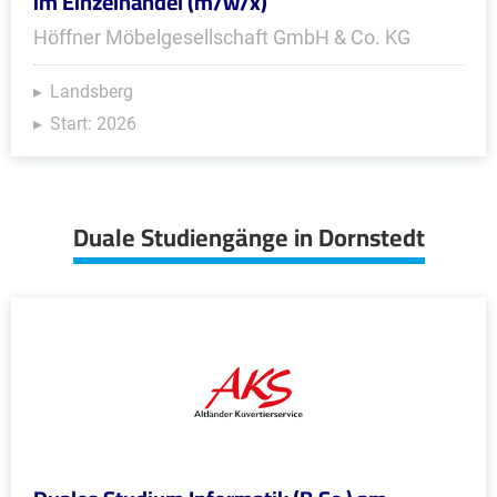
im Einzelhandel (m/w/x)
Höffner Möbelgesellschaft GmbH & Co. KG
Landsberg
Start: 2026
Duale Studiengänge in Dornstedt