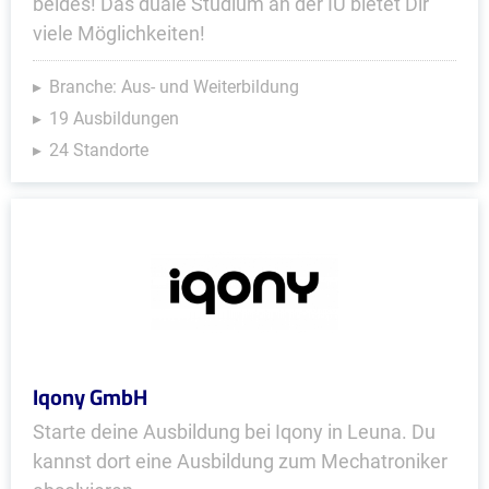
beides! Das duale Studium an der IU bietet Dir
viele Möglichkeiten!
Branche: Aus- und Weiterbildung
19 Ausbildungen
24 Standorte
Iqony GmbH
Starte deine Ausbildung bei Iqony in Leuna. Du
kannst dort eine Ausbildung zum Mechatroniker