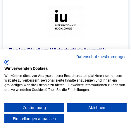
Duales Studium Wirtschaftsinformatik
(B.Sc.) am virtuellen Campus - KIX Service
Datenschutzbestimmungen
Software GmbH
Wir verwenden Cookies
KIX Service Software GmbH
Wir können diese zur Analyse unserer Besucherdaten platzieren, um unsere
Website zu verbessern, personalisierte Inhalte anzuzeigen und Ihnen ein
großartiges Website-Erlebnis zu bieten. Für weitere Informationen zu den von
In Kooperation mit IU Duales Studium (Internationale
uns verwendeten Cookies öffnen Sie die Einstellungen.
Hochschule)
bundesweit
Zustimmung
Ablehnen
Start: Oktober 2026
Einstellungen anpassen
mein azubister
Freie Plätze: 1