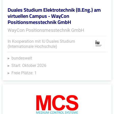
Duales Studium Elektrotechnik (B.Eng.) am
virtuellen Campus - WayCon
Positionsmesstechnik GmbH
WayCon Positionsmesstechnik GmbH
In Kooperation mit IU Duales Studium
(Internationale Hochschule)
bundesweit
Start: Oktober 2026
Freie Plätze: 1