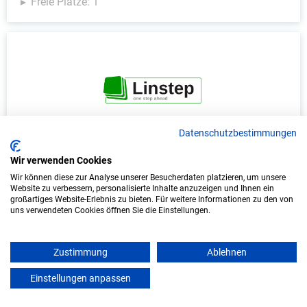
Freie Plätze: 1
Datenschutzbestimmungen
Duales Studium Informatik (B.Sc.) am
Wir verwenden Cookies
virtuellen Campus - LINSTEP Software GmbH
Wir können diese zur Analyse unserer Besucherdaten platzieren, um unsere
Website zu verbessern, personalisierte Inhalte anzuzeigen und Ihnen ein
LINSTEP Software GmbH
großartiges Website-Erlebnis zu bieten. Für weitere Informationen zu den von
uns verwendeten Cookies öffnen Sie die Einstellungen.
In Kooperation mit IU Duales Studium
(Internationale Hochschule)
Zustimmung
Ablehnen
bundesweit
Einstellungen anpassen
mein azubister
Start: Oktober 2026