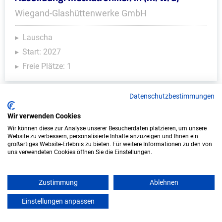
Wiegand-Glashüttenwerke GmbH
Lauscha
Start: 2027
Freie Plätze: 1
Datenschutzbestimmungen
Wir verwenden Cookies
Wir können diese zur Analyse unserer Besucherdaten platzieren, um unsere
Website zu verbessern, personalisierte Inhalte anzuzeigen und Ihnen ein
großartiges Website-Erlebnis zu bieten. Für weitere Informationen zu den von
uns verwendeten Cookies öffnen Sie die Einstellungen.
Ausbildung: Automobilkaufmann/-frau
Zustimmung
Ablehnen
(m/w/d)
Einstellungen anpassen
mein azubister
Sperber GmbH & Co.KG, Lichtenfels