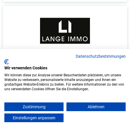
Duales Studium Informatik (B.Sc.) am
Datenschutzbestimmungen
virtuellen Campus - Lange Immo GmbH
Wir verwenden Cookies
LANGE IMMO GmbH
Wir können diese zur Analyse unserer Besucherdaten platzieren, um unsere
Website zu verbessern, personalisierte Inhalte anzuzeigen und Ihnen ein
großartiges Website-Erlebnis zu bieten. Für weitere Informationen zu den von
In Kooperation mit IU Duales Studium
uns verwendeten Cookies öffnen Sie die Einstellungen.
(Internationale Hochschule)
bundesweit
Zustimmung
Ablehnen
Start: Oktober 2026
Einstellungen anpassen
mein azubister
Freie Plätze: 1