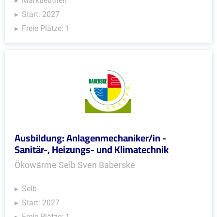
Marktleuthen
Start: 2027
Freie Plätze: 1
Ausbildung: Anlagenmechaniker/in -
Sanitär-, Heizungs- und Klimatechnik
Ökowärme Selb Sven Baberske
Selb
Start: 2027
Freie Plätze: 1