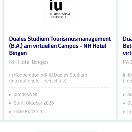
Duales Studium Tourismusmanagement
Dua
(B.A.) am virtuellen Campus - NH Hotel
Bet
Bingen
vir
NH Hotel Bingen
PA
In Kooperation mit IU Duales Studium
In K
(Internationale Hochschule)
(Int
bundesweit
b
Start: Oktober 2026
St
Freie Plätze: 1
Fr