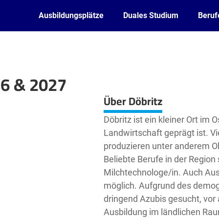
Ausbildungsplätze
Duales Studium
Beruf
26 & 2027
Leaflet
| ©
OpenStreetMap2
contributors
Über Döbritz
Döbritz ist ein kleiner Ort im
Landwirtschaft geprägt ist. Vi
produzieren unter anderem O
Beliebte Berufe in der Region 
Milchtechnologe/in. Auch Ausb
möglich. Aufgrund des demog
dringend Azubis gesucht, vor 
Ausbildung im ländlichen Rau