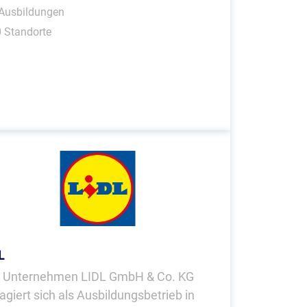
 Ausbildungen
 Standorte
L
 Unternehmen LIDL GmbH & Co. KG
agiert sich als Ausbildungsbetrieb in