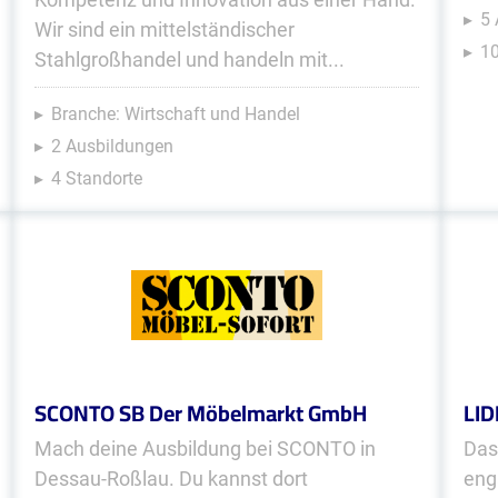
5
Wir sind ein mittelständischer
10
Stahlgroßhandel und handeln mit...
Branche: Wirtschaft und Handel
2 Ausbildungen
4 Standorte
SCONTO SB Der Möbelmarkt GmbH
LID
Mach deine Ausbildung bei SCONTO in
Das
Dessau-Roßlau. Du kannst dort
eng