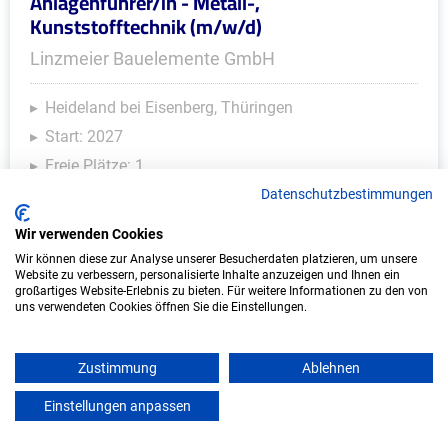
Anlagenführer/in - Metall-,
Kunststofftechnik (m/w/d)
Linzmeier Bauelemente GmbH
Heideland bei Eisenberg, Thüringen
Start: 2027
Freie Plätze: 1
Datenschutzbestimmungen
Wir verwenden Cookies
Wir können diese zur Analyse unserer Besucherdaten platzieren, um unsere
Website zu verbessern, personalisierte Inhalte anzuzeigen und Ihnen ein
großartiges Website-Erlebnis zu bieten. Für weitere Informationen zu den von
uns verwendeten Cookies öffnen Sie die Einstellungen.
Zustimmung
Ablehnen
Ausbildung: Anlagenmechaniker/in -
Sanitär-, Heizungs- und Klimatechnik
Einstellungen anpassen
mein azubister
(m/w/d)