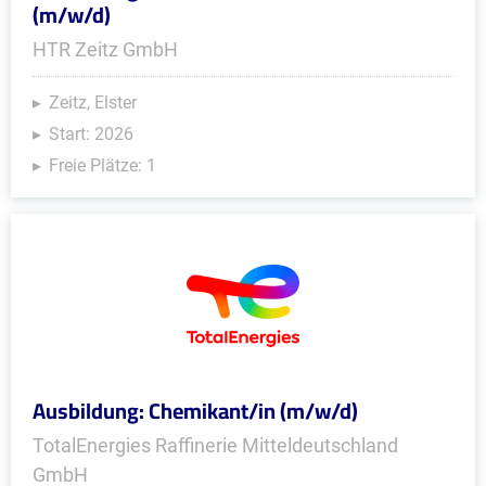
(m/w/d)
HTR Zeitz GmbH
Zeitz, Elster
Start: 2026
Freie Plätze: 1
Ausbildung: Chemikant/in (m/w/d)
TotalEnergies Raffinerie Mitteldeutschland
GmbH