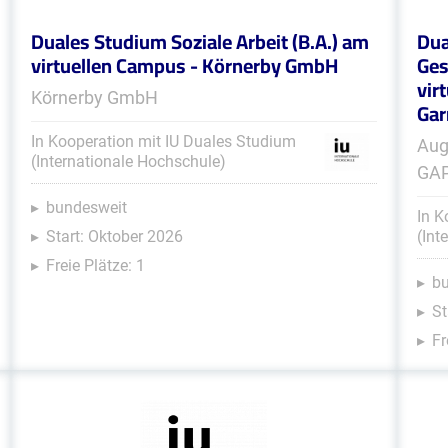
Duales Studium Soziale Arbeit (B.A.) am
Dua
virtuellen Campus - Körnerby GmbH
Ges
vir
Körnerby GmbH
Gar
In Kooperation mit IU Duales Studium
Aug
(Internationale Hochschule)
GA
bundesweit
In K
Start: Oktober 2026
(Int
Freie Plätze: 1
b
St
Fr