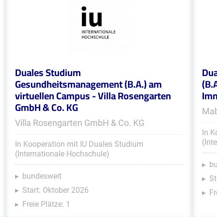
Duales Studium
Dua
Gesundheitsmanagement (B.A.) am
(B.
virtuellen Campus - Villa Rosengarten
Im
GmbH & Co. KG
Mab
Villa Rosengarten GmbH & Co. KG
In K
(Int
In Kooperation mit IU Duales Studium
(Internationale Hochschule)
b
bundesweit
St
Start: Oktober 2026
Fr
Freie Plätze: 1