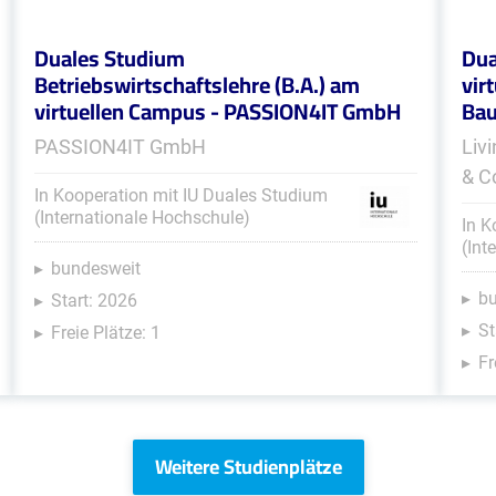
Duales Studium
Dua
Betriebswirtschaftslehre (B.A.) am
vir
virtuellen Campus - PASSION4IT GmbH
Bau
PASSION4IT GmbH
Liv
& C
In Kooperation mit IU Duales Studium
(Internationale Hochschule)
In K
(Int
bundesweit
b
Start: 2026
St
Freie Plätze: 1
Fr
Weitere Studienplätze