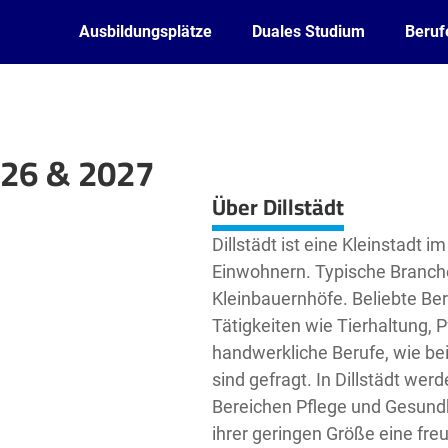
Ausbildungsplätze
Duales Studium
Beruf
026 & 2027
Leaflet
| ©
OpenStreetMap2
contributors
Über Dillstädt
Dillstädt ist eine Kleinstadt 
Einwohnern. Typische Branche
Kleinbauernhöfe. Beliebte Beru
Tätigkeiten wie Tierhaltung, 
handwerkliche Berufe, wie be
sind gefragt. In Dillstädt we
Bereichen Pflege und Gesundh
ihrer geringen Größe eine fre