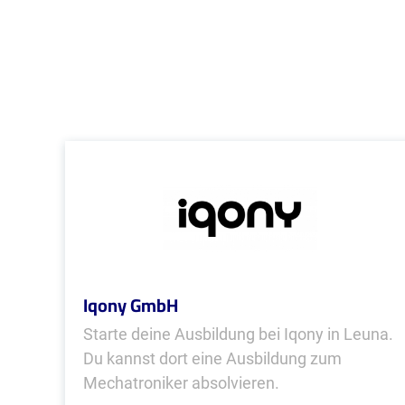
Iqony GmbH
Starte deine Ausbildung bei Iqony in Leuna.
Du kannst dort eine Ausbildung zum
Mechatroniker absolvieren.