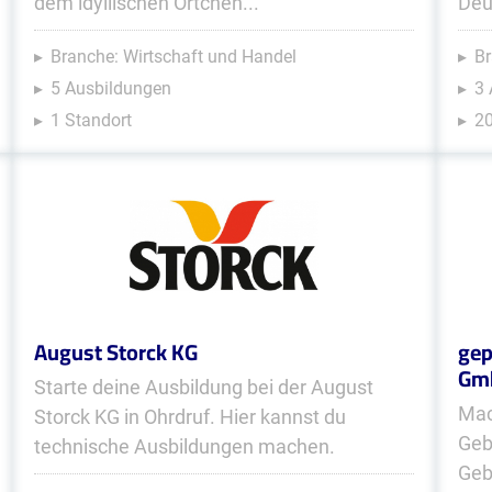
dem idyllischen Örtchen...
Deu
Branche: Wirtschaft und Handel
Br
5 Ausbildungen
3
1 Standort
20
August Storck KG
gep
Gm
Starte deine Ausbildung bei der August
Mac
Storck KG in Ohrdruf. Hier kannst du
Geb
technische Ausbildungen machen.
Geb