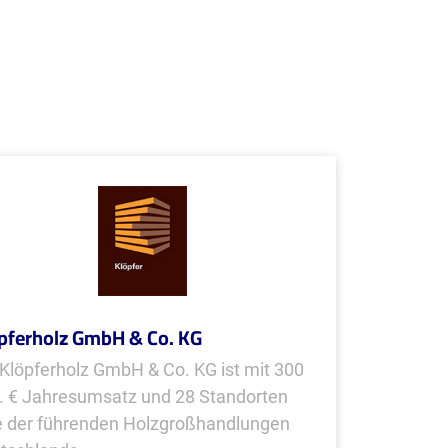
pferholz GmbH & Co. KG
 Klöpferholz GmbH & Co. KG ist mit 300
. € Jahresumsatz und 28 Standorten
e der führenden Holzgroßhandlungen