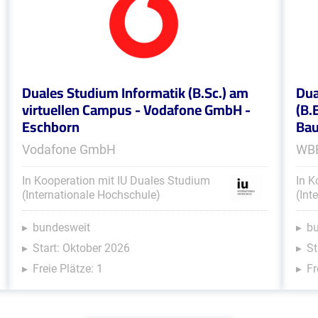
Duales Studium Informatik (B.Sc.) am
Dua
virtuellen Campus - Vodafone GmbH -
(B.
Eschborn
Bau
Vodafone GmbH
WBB
In Kooperation mit IU Duales Studium
In K
(Internationale Hochschule)
(Int
bundesweit
b
Start: Oktober 2026
St
Freie Plätze: 1
Fr