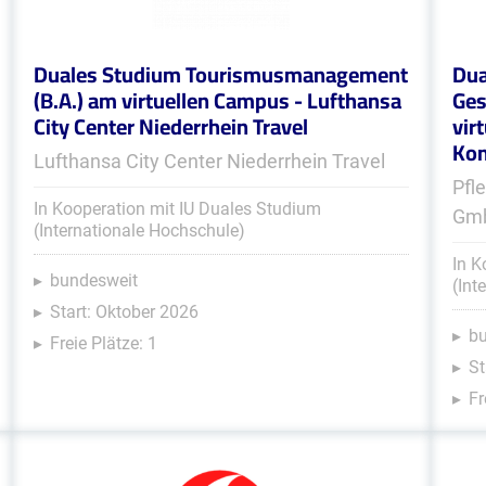
Duales Studium Tourismusmanagement
Dua
(B.A.) am virtuellen Campus - Lufthansa
Ges
City Center Niederrhein Travel
vir
Kom
Lufthansa City Center Niederrhein Travel
Pfl
In Kooperation mit IU Duales Studium
Gm
(Internationale Hochschule)
In K
bundesweit
(Int
Start: Oktober 2026
b
Freie Plätze: 1
St
Fr