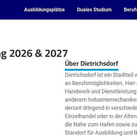
Ausbildungsplätze
Duales Studium
Beruf
ung 2026 & 2027
Leaflet
| ©
OpenStreetMap2
contributors
Über Dietrichsdorf
Dietrichsdorf ist ein Stadtteil
an Berufsmöglichkeiten. Hier 
Handwerk und Dienstleistung g
anderem Industriemechaniker, 
derzeit dringend in verschied
Einzelhandel oder in der Alte
die Nähe zum Hafen sowie zur U
Standort für Ausbildung und B