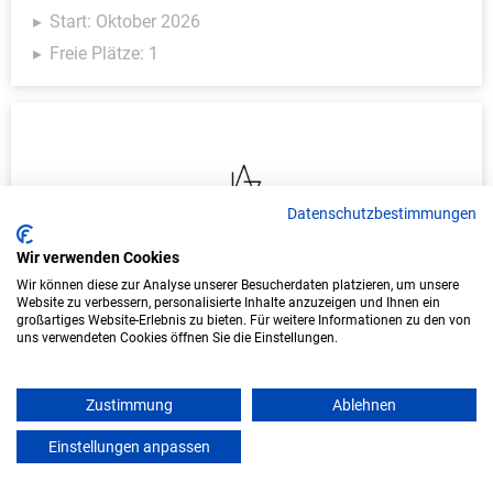
Start: Oktober 2026
Freie Plätze: 1
Datenschutzbestimmungen
Wir verwenden Cookies
Wir können diese zur Analyse unserer Besucherdaten platzieren, um unsere
Duales Studium Informatik (B.Sc.) am
Website zu verbessern, personalisierte Inhalte anzuzeigen und Ihnen ein
virtuellen Campus - Interaktiv GmbH
großartiges Website-Erlebnis zu bieten. Für weitere Informationen zu den von
uns verwendeten Cookies öffnen Sie die Einstellungen.
Interaktiv GmbH
Zustimmung
Ablehnen
In Kooperation mit IU Duales Studium
(Internationale Hochschule)
Einstellungen anpassen
mein azubister
bundesweit