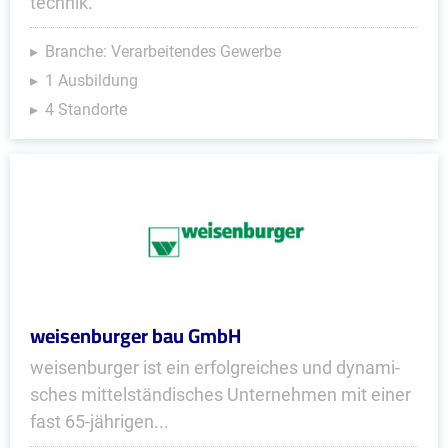
technik.
Branche: Verarbeitendes Gewerbe
1 Ausbildung
4 Standorte
weisenburger bau GmbH
weisenburger ist ein er­folg­rei­ches und dy­na­mi­
sches mit­tel­stän­di­sches Un­ter­neh­men mit einer
fast 65-jährigen...