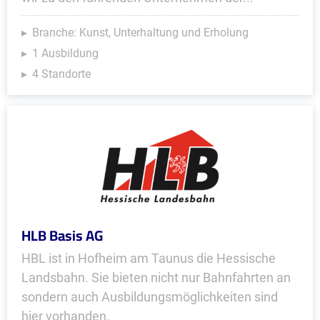
Branche: Kunst, Unterhaltung und Erholung
1 Ausbildung
4 Standorte
HLB Basis AG
HBL ist in Hofheim am Taunus die Hessische
Landsbahn. Sie bieten nicht nur Bahnfahrten an
sondern auch Ausbildungsmöglichkeiten sind
hier vorhanden.