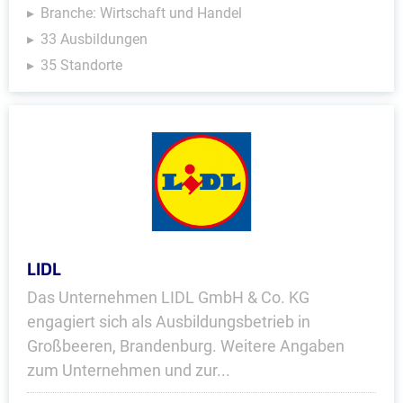
Branche: Wirtschaft und Handel
33 Ausbildungen
35 Standorte
LIDL
Das Unternehmen LIDL GmbH & Co. KG
engagiert sich als Ausbildungsbetrieb in
Großbeeren, Brandenburg. Weitere Angaben
zum Unternehmen und zur...