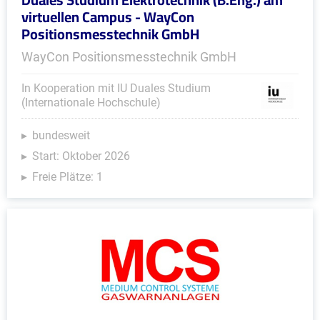
virtuellen Campus - WayCon
Positionsmesstechnik GmbH
WayCon Positionsmesstechnik GmbH
In Kooperation mit IU Duales Studium
(Internationale Hochschule)
bundesweit
Start: Oktober 2026
Freie Plätze: 1