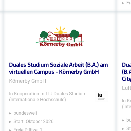
Fr
Duales Studium Soziale Arbeit (B.A.) am
Dua
virtuellen Campus - Körnerby GmbH
(B.
Cit
Körnerby GmbH
Luf
In Kooperation mit IU Duales Studium
(Internationale Hochschule)
In K
(Int
bundesweit
b
Start: Oktober 2026
St
Freie Plätze: 1