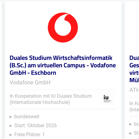
Duales Studium Wirtschaftsinformatik
Dua
(B.Sc.) am virtuellen Campus - Vodafone
Ges
GmbH - Eschborn
vir
Müh
Vodafone GmbH
ATH
In Kooperation mit IU Duales Studium
(Internationale Hochschule)
In K
(Int
bundesweit
b
Start: Oktober 2026
St
Freie Plätze: 1