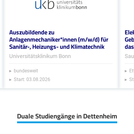
Auszubildende zu
Ele
Anlagenmechaniker*innen (m/w/d) für
Geb
Sanitär-, Heizungs- und Klimatechnik
das
Universitätsklinikum Bonn
Sau
bundesweit
Et
Start: 03.08.2026
St
Duale Studiengänge in Dettenheim