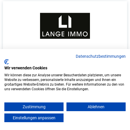
Duales Studium Informatik (B.Sc.) am
Datenschutzbestimmungen
virtuellen Campus - Lange Immo GmbH
Wir verwenden Cookies
LANGE IMMO GmbH
Wir können diese zur Analyse unserer Besucherdaten platzieren, um unsere
Website zu verbessern, personalisierte Inhalte anzuzeigen und Ihnen ein
In Kooperation mit IU Duales Studium
großartiges Website-Erlebnis zu bieten. Für weitere Informationen zu den von
(Internationale Hochschule)
uns verwendeten Cookies öffnen Sie die Einstellungen.
bundesweit
Zustimmung
Ablehnen
Start: Oktober 2026
Einstellungen anpassen
Freie Plätze: 1
mein azubister