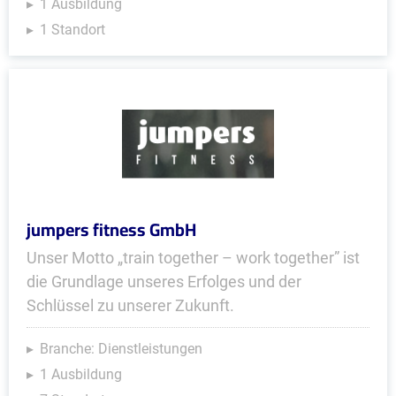
1 Ausbildung
1 Standort
jumpers fitness GmbH
Unser Motto „train together – work together” ist
die Grundlage unseres Erfolges und der
Schlüssel zu unserer Zukunft.
Branche: Dienstleistungen
1 Ausbildung