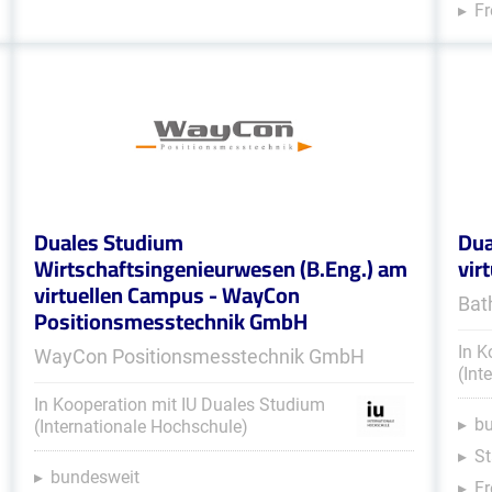
Fr
Duales Studium
Dua
Wirtschaftsingenieurwesen (B.Eng.) am
vir
virtuellen Campus - WayCon
Bat
Positionsmesstechnik GmbH
In K
WayCon Positionsmesstechnik GmbH
(Int
In Kooperation mit IU Duales Studium
b
(Internationale Hochschule)
St
bundesweit
Fr