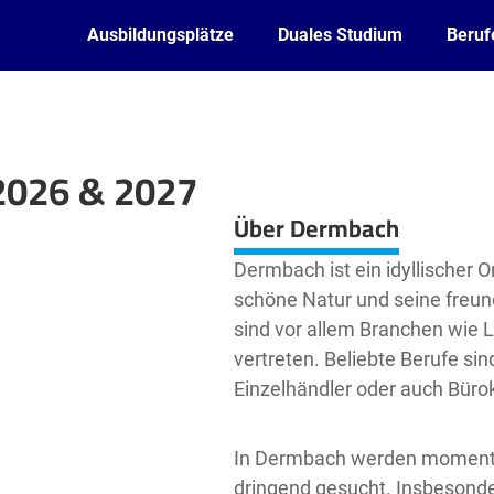
Ausbildungsplätze
Duales Studium
Beruf
2026 & 2027
Leaflet
| ©
OpenStreetMap2
contributors
Über Dermbach
Dermbach ist ein idyllischer O
schöne Natur und seine freund
sind vor allem Branchen wie 
vertreten. Beliebte Berufe si
Einzelhändler oder auch Büro
In Dermbach werden momenta
dringend gesucht. Insbesonde