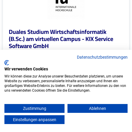
Duales Studium Wirtschaftsinformatik
(B.Sc.) am virtuellen Campus - KIX Service
Software GmbH
KIX Service Software GmbH
Datenschutzbestimmungen
In Kooperation mit IU Duales Studium (Internationale
Wir verwenden Cookies
Hochschule)
Wir können diese zur Analyse unserer Besucherdaten platzieren, um unsere
Website zu verbessern, personalisierte Inhalte anzuzeigen und Ihnen ein
großartiges Website-Erlebnis zu bieten. Für weitere Informationen zu den von
bundesweit
uns verwendeten Cookies öffnen Sie die Einstellungen.
Start: Oktober 2026
Freie Plätze: 1
Zustimmung
Ablehnen
Einstellungen anpassen
mein azubister