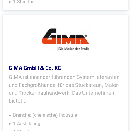
1 Standort
GIMA GmbH & Co. KG
GIMA ist einer der führenden System­lieferanten
und Fachgroßhandel für das Stuckateur-, Maler-
und Trocken­bauhandwerk. Das Unternehmen
bietet...
Branche: (chemische) Industrie
1 Ausbildung