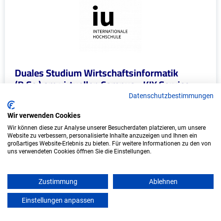
Duales Studium Wirtschaftsinformatik
(B.Sc.) am virtuellen Campus - KIX Service
Software GmbH
Datenschutzbestimmungen
KIX Service Software GmbH
Wir verwenden Cookies
Wir können diese zur Analyse unserer Besucherdaten platzieren, um unsere
In Kooperation mit IU Duales Studium (Internationale
Website zu verbessern, personalisierte Inhalte anzuzeigen und Ihnen ein
Hochschule)
großartiges Website-Erlebnis zu bieten. Für weitere Informationen zu den von
uns verwendeten Cookies öffnen Sie die Einstellungen.
bundesweit
Start: Oktober 2026
Zustimmung
Ablehnen
Freie Plätze: 1
Einstellungen anpassen
mein azubister