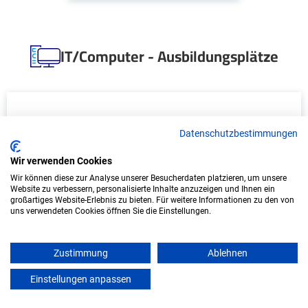
IT/Computer - Ausbildungsplätze
Datenschutzbestimmungen
Wir verwenden Cookies
Wir können diese zur Analyse unserer Besucherdaten platzieren, um unsere
Website zu verbessern, personalisierte Inhalte anzuzeigen und Ihnen ein
großartiges Website-Erlebnis zu bieten. Für weitere Informationen zu den von
Duales Studium Informatik (B.Sc.) am
uns verwendeten Cookies öffnen Sie die Einstellungen.
virtuellen Campus - Altländer Kuvertier
Service GmbH
Zustimmung
Ablehnen
Altländer Kuvertier Service GmbH
Einstellungen anpassen
mein azubister
In Kooperation mit IU Duales Studium