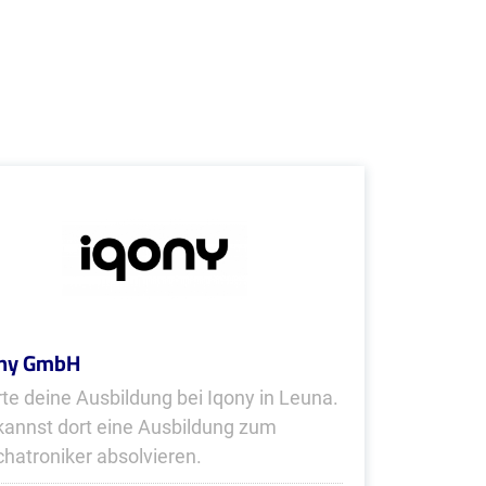
ony GmbH
rte deine Ausbildung bei Iqony in Leuna.
kannst dort eine Ausbildung zum
hatroniker absolvieren.