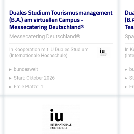
Duales Studium Tourismusmanagement
Dua
(B.A.) am virtuellen Campus -
(B.
Messecatering Deutschland®
Te
Messecatering Deutschland®
Spa
In Kooperation mit IU Duales Studium
In K
(Internationale Hochschule)
(Int
bundesweit
b
Start: Oktober 2026
St
Freie Plätze: 1
Fr