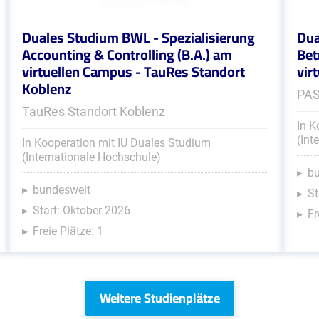
Duales Studium BWL - Spezialisierung
Dua
Accounting & Controlling (B.A.) am
Bet
virtuellen Campus - TauRes Standort
vir
Koblenz
PA
TauRes Standort Koblenz
In K
(Int
In Kooperation mit IU Duales Studium
(Internationale Hochschule)
b
bundesweit
St
Start: Oktober 2026
Fr
Freie Plätze: 1
Weitere Studienplätze