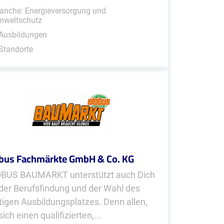
anche: Energieversorgung und
mweltschutz
 Ausbildungen
Standorte
bus Fachmärkte GmbH & Co. KG
BUS BAUMARKT unterstützt auch Dich
 der Berufsfindung und der Wahl des
htigen Ausbildungsplatzes. Denn allen,
sich einen qualifizierten,...