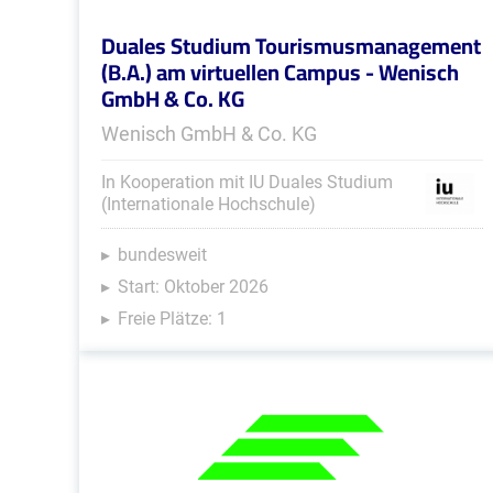
Duales Studium Tourismusmanagement
(B.A.) am virtuellen Campus - Wenisch
GmbH & Co. KG
Wenisch GmbH & Co. KG
In Kooperation mit IU Duales Studium
(Internationale Hochschule)
bundesweit
Start: Oktober 2026
Freie Plätze: 1