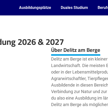
Ausbildungsplätze
Duales Studium
Beruf
ldung 2026 & 2027
Leaflet
| ©
OpenStreetMap2
contributors
Über Delitz am Berge
Delitz am Berge ist ein kleine
Landwirtschaft. Die meisten E
oder in der Lebensmittelproduk
Agrarwirtschaftler, Tierpfleg
Ausbildende in diesen Bereic
Verbindung zur Natur und zur 
du also eine Ausbildung im lä
Delitz am Berge als mögliche